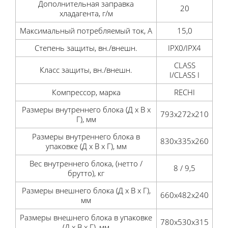
Дополнительная заправка
20
хладагента, г/м
Максимальный потребляемый ток, А
15,0
Степень защиты, вн./внешн.
IPX0/IPX4
CLASS
Класс защиты, вн./внешн.
I/CLASS I
Компрессор, марка
RECHI
Размеры внутреннего блока (Д x В x
793x272x210
Г), мм
Размеры внутреннего блока в
830x335x260
упаковке (Д x В x Г), мм
Вес внутреннего блока, (нетто /
8 / 9,5
брутто), кг
Размеры внешнего блока (Д x В x Г),
660x482x240
мм
Размеры внешнего блока в упаковке
780x530x315
(Д x В x Г), мм