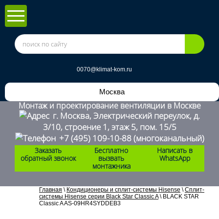
0070@klimat-kom.ru
Москва
Монтаж и проектирование вентиляции в Москве
г. Москва, Электрический переулок, д.
3/10, строение 1, этаж 5, пом. 15/5
+7 (495) 109-10-88
(многоканальный)
Заказать
Бесплатно
Написать в
обратный звонок
вызвать
WhatsApp
монтажника
Главная
\
Кондиционеры и сплит-системы Hisense
\
Сплит-
системы Hisense серии Black Star Classic A
\
BLACK STAR
Classic A AS-09HR4SYDDEB3