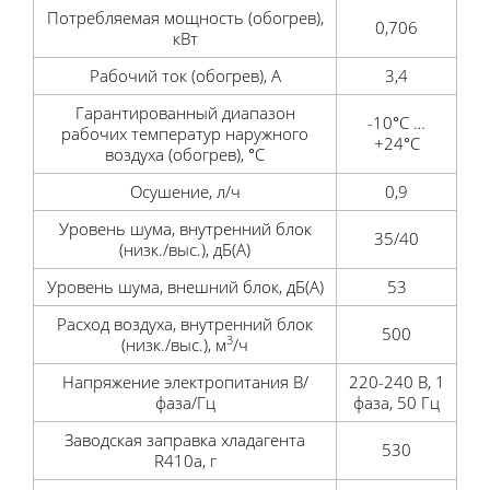
Потребляемая мощность (обогрев),
0,706
кВт
Рабочий ток (обогрев), А
3,4
Гарантированный диапазон
-10°C …
рабочих температур наружного
+24°C
воздуха (обогрев), °С
Осушение, л/ч
0,9
Уровень шума, внутренний блок
35/40
(низк./выс.), дБ(А)
Уровень шума, внешний блок, дБ(А)
53
Расход воздуха, внутренний блок
500
3
(низк./выс.), м
/ч
Напряжение электропитания В/
220-240 В, 1
фаза/Гц
фаза, 50 Гц
Заводская заправка хладагента
530
R410a, г